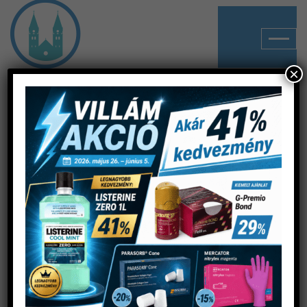
×
- KIVÁLÓ MINŐSÉGŰ FOGÁSZATI ANYAGOK
SZÉLES PALETTÁJA -
DÓM DENT -
FOGÁSZATI
SZAKKERESKEDÉS,
WEBÁRUHÁZ
A Dóm-Dent Kft. 1994. óta foglalkozik
fogászati anyagok kis- és