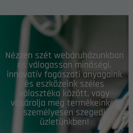
Nézzen szét webáruházunkban
és válogasson minőségi,
innovatív fogászati anyagaink
és eszközeink széles
választéka között, vagy
vásárolja meg termékeinket
személyesen szegedi
üzletünkben!