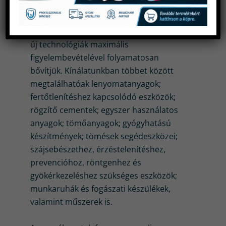
nagykereskedésével. Cégünknél az
elérhető fogászati anyagok körét a
vásárlói igények és az állandóan változó
új technológiák maximális
figyelembevételével folyamatosan
bővítjük. Kínálatunkban többet között
megtalálhatóak lenyomatanyagok;
fertőtlenítéshez kapcsolódó eszközök;
rögzítő cementek; egyszer használatos
anyagok; tömőanyagok; gyógyhatású
készítmények; tömések segédeszközei;
szájsebészethez, érzéstelenítéshez,
prevencióhoz, röntgenhez és
gyökérkezeléshez szükséges eszközök;
munkaruhák és fogászati készülékek,
valamint műszerek is.