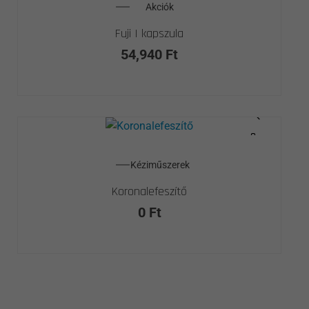
Akciók
Fuji I kapszula
54,940
Ft
Kéziműszerek
Koronalefeszítő
0
Ft