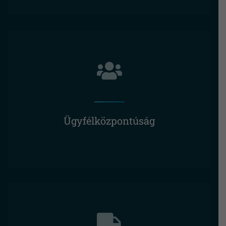
Ügyfélközpontúság