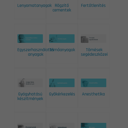
Lenyomatanyagok
Rögzítő
Fertőtlenítés
cementek
Egyszerhasználatos
Tömőanyagok
Tömések
anyagok
segédeszközei
Gyógyhatású
Gyökérkezelés
Anesthetika
készítmények