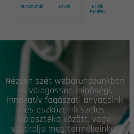
Munkaruhák
Egyéb
Egyéb
Kellékek
Nézzen szét webáruházunkban
és válogasson minőségi,
innovatív fogászati anyagaink
és eszközeink széles
választéka között, vagy
vásárolja meg termékeinket