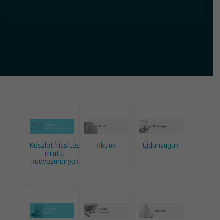
Készletfrissítés
Akciók
Újdonságok
miatti
kedvezmények