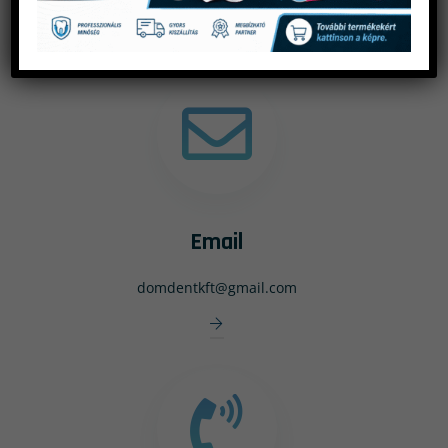
Email
domdentkft@gmail.com