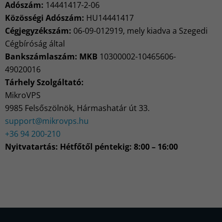
Adószám:
14441417-2-06
Közösségi Adószám:
HU14441417
Cégjegyzékszám:
06-09-012919, mely kiadva a Szegedi
Cégbíróság által
Bankszámlaszám: MKB
10300002-10465606-
49020016
Tárhely Szolgáltató:
MikroVPS
9985 Felsőszölnök, Hármashatár út 33.
support@mikrovps.hu
+36 94 200-210
Nyitvatartás: Hétfőtől péntekig: 8:00 – 16:00