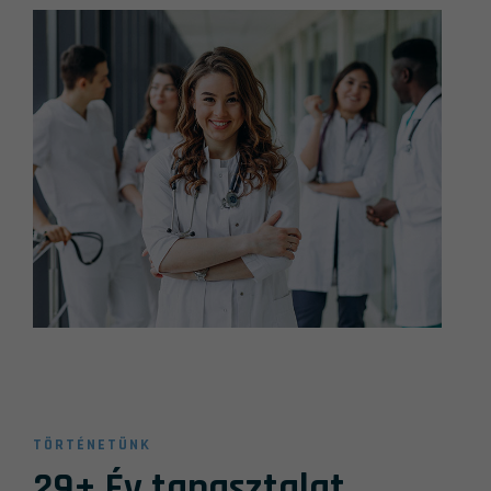
TÖRTÉNETÜNK
29+ Év tapasztalat
.