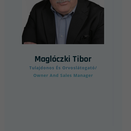
Maglóczki Tibor
M
Tulajdonos És Orvoslátogató/
Owner And Sales Manager
Ü