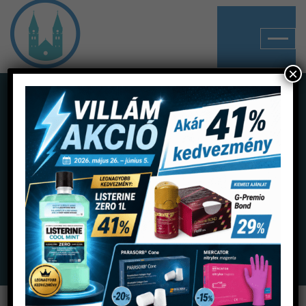
×
Shop
Home
Termékek
Forgóeszközök, fúrók
Acélok, vídiák
Acélgömb