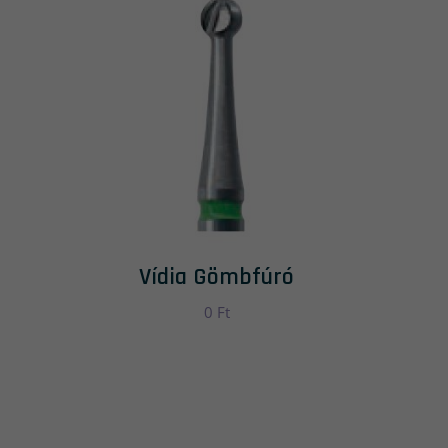
Vídia Gömbfúró
0
Ft