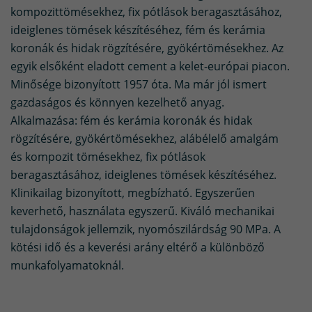
kompozittömésekhez, fix pótlások beragasztásához,
ideiglenes tömések készítéséhez, fém és kerámia
koronák és hidak rögzítésére, gyökértömésekhez. Az
egyik elsőként eladott cement a kelet-európai piacon.
Minősége bizonyított 1957 óta. Ma már jól ismert
gazdaságos és könnyen kezelhető anyag.
Alkalmazása: fém és kerámia koronák és hidak
rögzítésére, gyökértömésekhez, alábélelő amalgám
és kompozit tömésekhez, fix pótlások
beragasztásához, ideiglenes tömések készítéséhez.
Klinikailag bizonyított, megbízható. Egyszerűen
keverhető, használata egyszerű. Kiváló mechanikai
tulajdonságok jellemzik, nyomószilárdság 90 MPa. A
kötési idő és a keverési arány eltérő a különböző
munkafolyamatoknál.