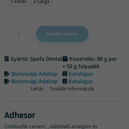
1-Fehér
2-Sárga
Mennyiség
Kosárba Teszem
Gyártó: Spofa Dental
Kiszerelés: 80 g por
+ 55 g folyadék
Biztonsági Adatlap
Katalógus
Biztonsági Adatlap
Katalógus
Leírás
További Információk
Adhesor
Cinkfoszfát cement. , Alábélelő amalgám és