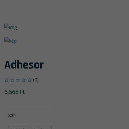
Adhesor
(0)
6,565
Ft
Szín