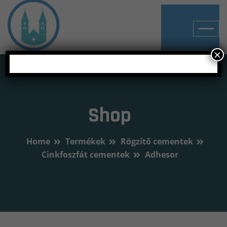
×
Shop
Home
Termékek
Rögzítő cementek
Cinkfoszfát cementek
Adhesor