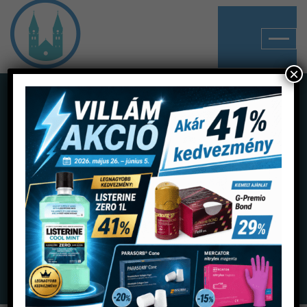
×
Shop
Home
Termékek
Kézidarabok
Egyenes- és könyökdarabok
Alegra WE-66 LED G