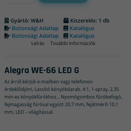
Gyártó: W&H
Kiszerelés: 1 db
Biztonsági Adatlap
Katalógus
Biztonsági Adatlap
Katalógus
Leírás
További Információk
Alegra WE-66 LED G
Az árról kérjük e-mailben vagy telefonon
érdeklődjön!, Lassító könyökdarab, 4:1, 1-spray, 2,35
mm-es könyökfúrókhoz. , Nyomógombos fúróbefogó,
fejmagasság fúróval együtt 20,7 mm, fejátmérő 10,1
mm, LED – világítással.