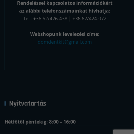
Rendeléssel kapcsolatos információkért
az alábbi telefonszámainkat hívhatja:
Tel.: +36 62/426-438 | +36 62/424-072
Webshopunk levelezési címe:
domdentkft@gmail.com
Nyitvatartás
Hétfőtől péntekig: 8:00 – 16:00