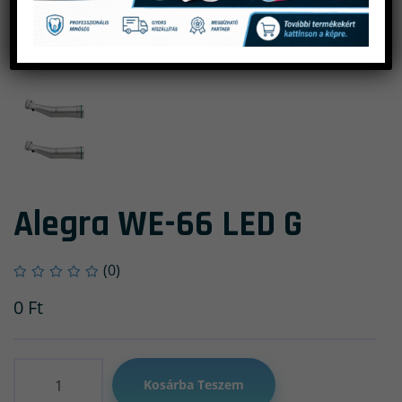
Alegra WE-66 LED G
(0)
0
Ft
Mennyiség
Kosárba Teszem