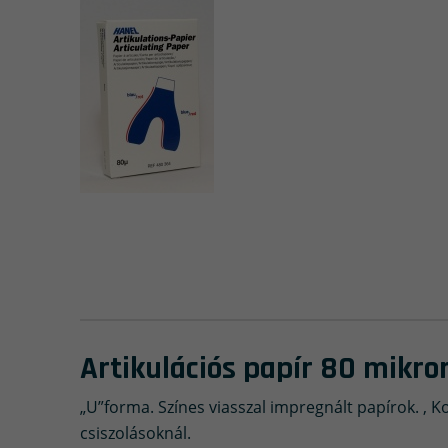
Artikulációs papír 80 mikro
„U”forma. Színes viasszal impregnált papírok. , K
csiszolásoknál.