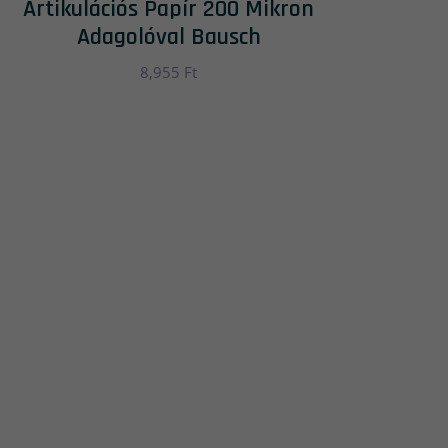
Artikulációs Papír 200 Mikron
Adagolóval Bausch
8,955
Ft