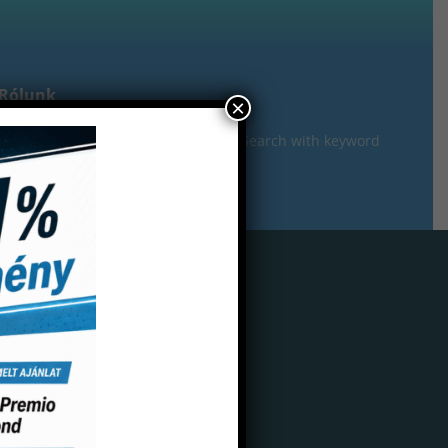
Rólunk
×
gisztráció
ós papír 80 mikron Hanel „U”