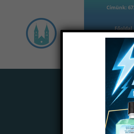
Címünk: 672
Főoldal
Partne
Home
Termékek
Tömés