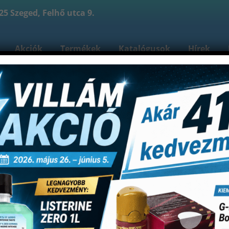
5 Szeged, Felhő utca 9.
Akciók
Termékek
Katalógusok
Hírek
reink
Kapcsolat
Bejelentkezés
Fiókom
Re
Shop
ek segédeszközei
Artikulációs papírok
Artikuláci