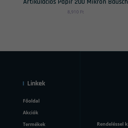
Artikulációs Papír 200 Mikron Bausch
8,910
Ft
Linkek
Főoldal
Akciók
Rendeléssel k
Termékek