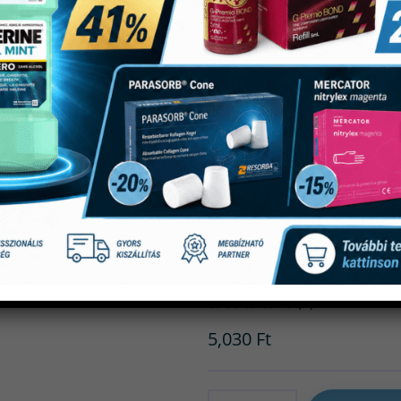
Artikulációs
„U”
(0)
5,030
Ft
Mennyiség