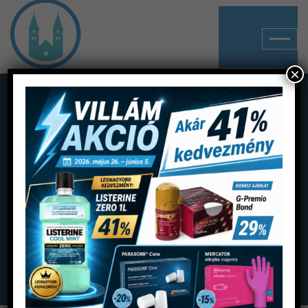
×
Shop
Home
Termékek
Fertőtlenítés
Sterilizáló fóliák
Autokláv tekercs 5 cm Steribest