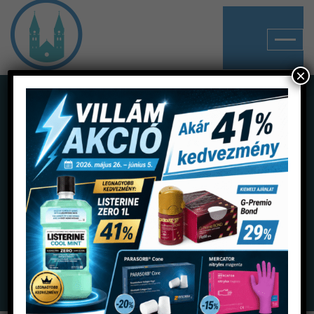
×
Shop
Home
Termékek
Tömések segédeszközei
Kofferdam, szájterpesztők
Cheek Retractor child