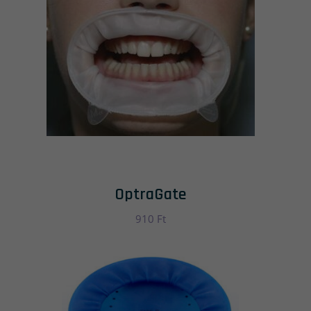
OptraGate
910
Ft