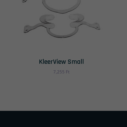
KleerView Small
7,255
Ft