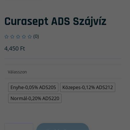
Curasept ADS Szájvíz
(0)
4,450
Ft
Válasszon
Enyhe-0,05% ADS205
Közepes-0,12% ADS212
Normál-0,20% ADS220
Mennyiség