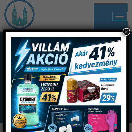
×
Shop
Home
Termékek
Prevenció
Curaprox termékek
Curasept ADS Szájvíz