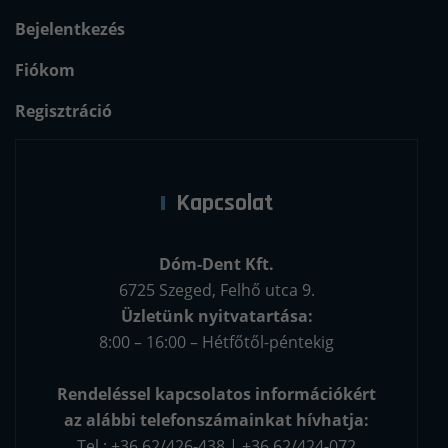
Bejelentkezés
Fiókom
Regisztráció
Kapcsolat
Dóm-Dent Kft.
6725 Szeged, Felhő utca 9.
Üzletünk nyitvatartása:
8:00 – 16:00 – Hétfőtől-péntekig
Rendeléssel kapcsolatos információkért
az alábbi telefonszámainkat hívhatja:
Tel.: +36 62/426-438 | +36 62/424-072