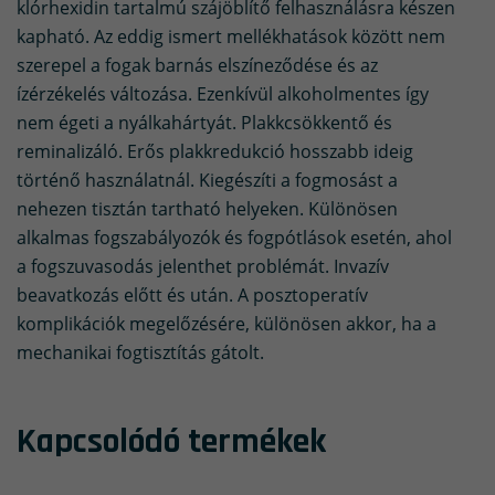
klórhexidin tartalmú szájöblítő felhasználásra készen
kapható. Az eddig ismert mellékhatások között nem
szerepel a fogak barnás elszíneződése és az
ízérzékelés változása. Ezenkívül alkoholmentes így
nem égeti a nyálkahártyát. Plakkcsökkentő és
reminalizáló. Erős plakkredukció hosszabb ideig
történő használatnál. Kiegészíti a fogmosást a
nehezen tisztán tartható helyeken. Különösen
alkalmas fogszabályozók és fogpótlások esetén, ahol
a fogszuvasodás jelenthet problémát. Invazív
beavatkozás előtt és után. A posztoperatív
komplikációk megelőzésére, különösen akkor, ha a
mechanikai fogtisztítás gátolt.
Kapcsolódó termékek