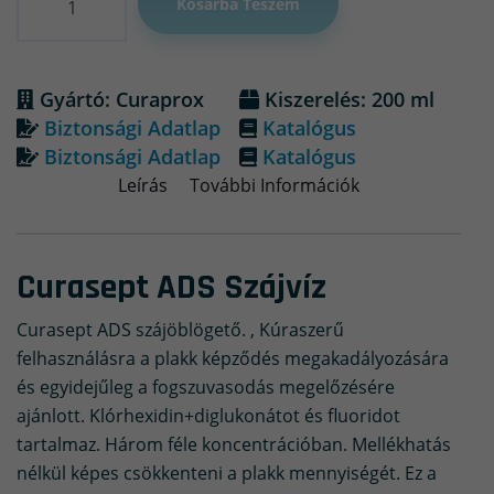
Kosárba Teszem
Gyártó: Curaprox
Kiszerelés: 200 ml
Biztonsági Adatlap
Katalógus
Biztonsági Adatlap
Katalógus
Leírás
További Információk
Curasept ADS Szájvíz
Curasept ADS szájöblögető. , Kúraszerű
felhasználásra a plakk képződés megakadályozására
és egyidejűleg a fogszuvasodás megelőzésére
ajánlott. Klórhexidin+diglukonátot és fluoridot
tartalmaz. Három féle koncentrációban. Mellékhatás
nélkül képes csökkenteni a plakk mennyiségét. Ez a