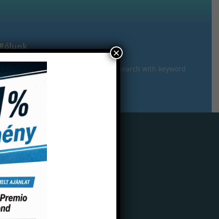
Rólunk
×
gisztráció
dőhoz doboz üresen