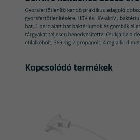
Gyorsfertőtlenítő kendő praktikus adagoló doboz
gyorsfertőtlenítésére. HBV és HIV-aktív , bakté
hat. 1 perc alatt hat baktériumok és gombák ellen
tárgyakat teljesen benedvesítette. Csukja be a d
etilalkoholt, 369 mg 2-propanolt, 4 mg alkil-dim
Kapcsolódó termékek