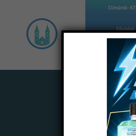
Címünk: 672
Főoldal
Partne
Home
Termékek