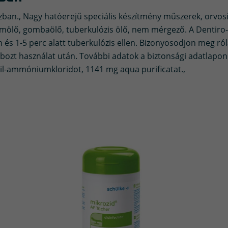
ban., Nagy hatóerejű speciális készítmény műszerek, orvosi
riumölő, gombaölő, tuberkulózis ölő, nem mérgező. A Dentiro
 és 1-5 perc alatt tuberkulózis ellen. Bizonyosodjon meg róla
obozt használat után. További adatok a biztonsági adatlapon
etil-ammóniumkloridot, 1141 mg aqua purificatat.,