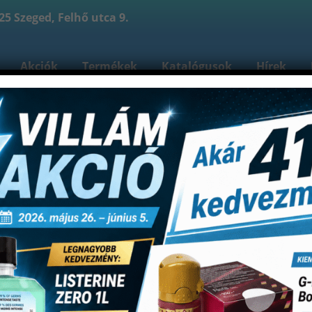
5 Szeged, Felhő utca 9.
Akciók
Termékek
Katalógusok
Hírek
reink
Kapcsolat
Bejelentkezés
Fiókom
Re
Shop
Fertőtlenítés
Felületfertőtlenítők
Dentiro ken