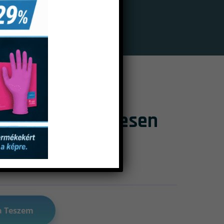
dőhoz Doboz Üresen
a Teszem