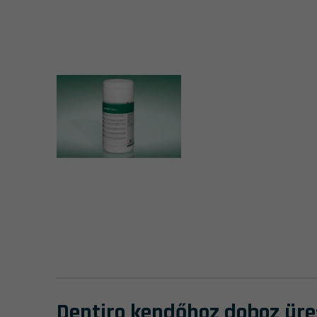
Dentiro kendőhoz doboz ür