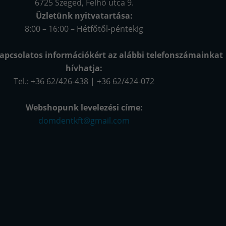
6725 Szeged, Felhő utca 9.
Üzletünk nyitvatartása:
8:00 – 16:00 – Hétfőtől-péntekig
apcsolatos információkért az alábbi telefonszámainkat
hívhatja:
Tel.: +36 62/426-438 | +36 62/424-072
Webshopunk levelezési címe:
domdentkft@gmail.com