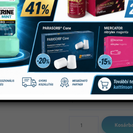
Dentiro Ken
(0)
1,260
Ft
Mennyiség
Kosárb