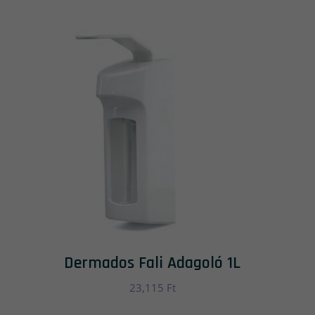
Dermados Fali Adagoló 1L
23,115
Ft