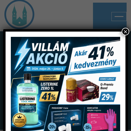
×
Shop
Home
Termékek
Fertőtlenítés
Szappanadagolók
Dermados fali adagoló 500ml