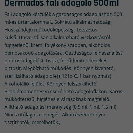
Dermados fali adagoló 500ml
Fali adagoló készülék a gazdaságos adagoláshoz, 500
ml-es űrtartalommal., Sokrétű alkalmazhatóság.
Hosszú idejű működőképesség. Tetszetős
külső. Univerzálisan alkalmazható viszkozitástól
függetlenül krém, folyékony szappan, alkoholos
bemosakodó adagolására. Gazdaságos felhasználást,
pontos adagolást, tiszta, fertőtlenített kezeket
biztosít. Megbízható működés. Könnyen kivehető,
sterilizálható adagolófej ( 121o C, 1 bar nyomás).
Alkoholálló felület. Könnyen felszerelhető.
Problémamentesen cserélhető adagolóflakon. Karos
működtetésű, higiénés elvárásoknak megfelelő.
Állítható adagolási mennyiség (0,5 ml, 1 ml, 1,5 ml).
Nincs utólagos csepegés. Alkatrészei könnyen
tisztíthatók, cserélhetők.,