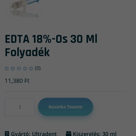
EDTA 18%-Os 30 Ml
Folyadék
(0)
11,380
Ft
Mennyiség
Kosárba Teszem
Gyártó: Ultradent
Kiszerelés: 30 ml