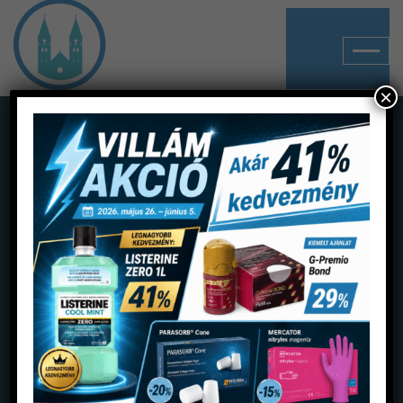
×
Shop
Home
Termékek
Gyógyhatású készítmények
Gyökérkezeléshez készítmények
EDTA 18%-os 30 ml folyadék