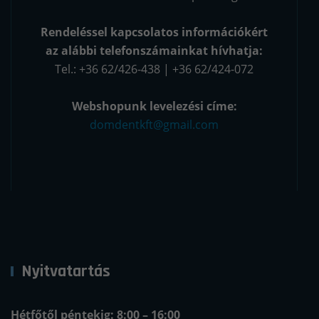
Rendeléssel kapcsolatos információkért
az alábbi telefonszámainkat hívhatja:
Tel.: +36 62/426-438 | +36 62/424-072
Webshopunk levelezési címe:
domdentkft@gmail.com
Nyitvatartás
Hétfőtől péntekig: 8:00 – 16:00