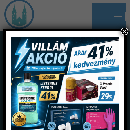
×
Shop
Home
Termékek
Egyszerhasználatos anyagok
Műanyag tálcák, tálcapapírok
Egyszerhasználatos, osztott tálca A5 fehér