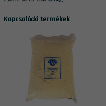
elteltével már kitűnő keménység.,
Kapcsolódó termékek