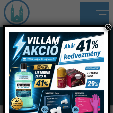
×
Shop
Home
Termékek
Lenyomatanyagok
Gipszek
Elite Model Fast gipsz 3 kg