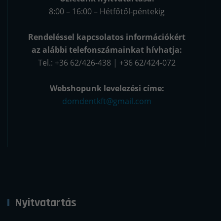
8:00 – 16:00 – Hétfőtől-péntekig
Rendeléssel kapcsolatos információkért
az alábbi telefonszámainkat hívhatja:
Tel.: +36 62/426-438 | +36 62/424-072
Webshopunk levelezési címe:
domdentkft@gmail.com
Nyitvatartás