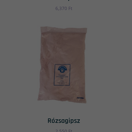
6,370
Ft
Rózsagipsz
2,550
Ft