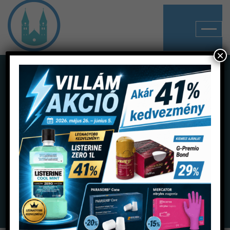
×
Shop
Home
Termékek
Gyökérkezelés
Finger Plugger és Finger Spreader
Finger Plugger Poldent 6 szál/doboz (25mm)