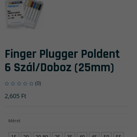
Finger Plugger Poldent
6 Szál/doboz (25mm)
(0)
2,605
Ft
Méret
15
20
20-80
25
35
40
45
50
55