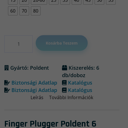
60
70
80
Mennyiség
Kosárba Teszem
Gyártó: Poldent
Kiszerelés: 6
db/doboz
Biztonsági Adatlap
Katalógus
Biztonsági Adatlap
Katalógus
Leírás
További Információk
Finger Plugger Poldent 6