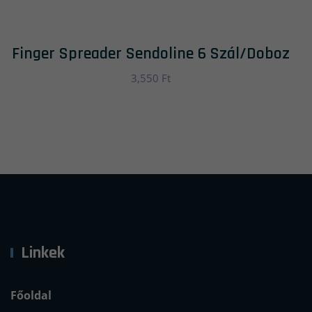
Finger Spreader Sendoline 6 Szál/doboz
3,550
Ft
Linkek
Főoldal