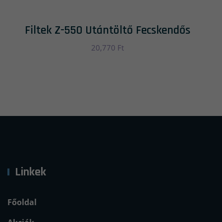
Filtek Z-550 Utántöltő Fecskendős
20,770
Ft
Linkek
Főoldal