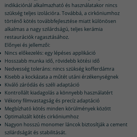
indikációnál alkalmazható és használatakor nincs
szükség teljes izolációra. Továbbá, a cirkóniumhoz
történő kötés továbbfejlesztése miatt különösen
alkalmas a nagy szilárdságú, teljes kerámia
restaurációk ragasztásához.
Előnyei és jellemzői:
Nincs előkezelés: egy lépéses applikáció
Hosszabb munka idő, rövidebb kötési idő
Nedvesség toleráns: nincs szükség kofferdámra
Kisebb a kockázata a műtét utáni érzékenységnek
Kiváló záródás és széli adaptáció
Kontrollált kiadagolás a könnyebb használatért
Vékony filmvastagság és precíz adaptáció
Megbízható kötés minden körülmények között
Optimalizált kötés cirkóniumhoz
Nagyon hosszú monomer láncok biztosítják a cement
szilárdságát és stabilitását.