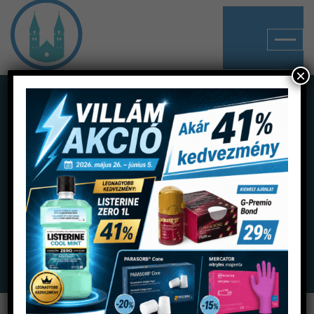
×
Shop
Home
Termékek
Egyéb
FujiCEM Evolve Triple Pack Automix