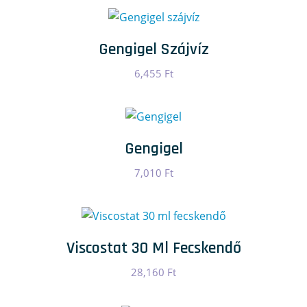
Gengigel Szájvíz
6,455
Ft
Gengigel
7,010
Ft
Viscostat 30 Ml Fecskendő
28,160
Ft