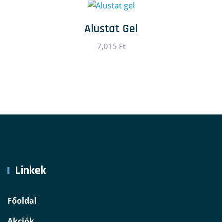
Alustat Gel
7,015
Ft
Linkek
Főoldal
Akciók