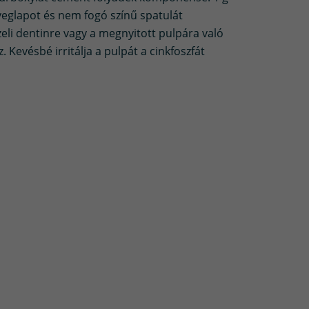
üveglapot és nem fogó színű spatulát
eli dentinre vagy a megnyitott pulpára való
 Kevésbé irritálja a pulpát a cinkfoszfát