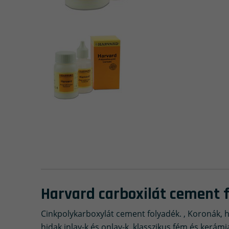
Harvard carboxilát cement 
Cinkpolykarboxylát cement folyadék. , Koronák, hi
hidak inlay-k és onlay-k, klasszikus fém és kerá