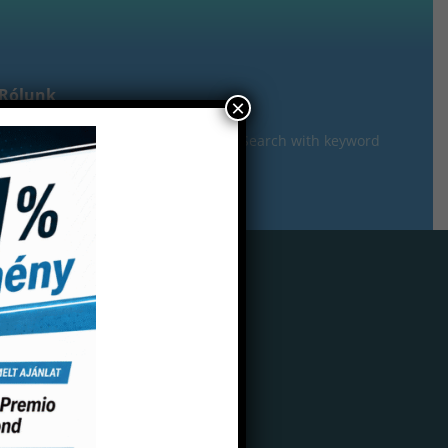
Rólunk
×
gisztráció
oxilát cement folyadék