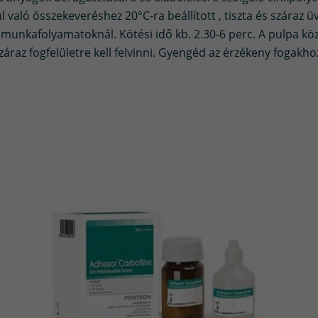
l való összekeveréshez 20°C-ra beállított , tiszta és száraz 
 munkafolyamatoknál. Kötési idő kb. 2.30-6 perc. A pulpa köz
raz fogfelületre kell felvinni. Gyengéd az érzékeny fogakhoz.