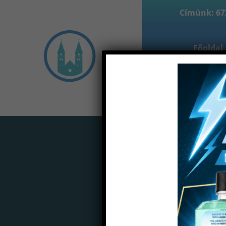
Címünk: 672
Főoldal
Partne
Home
Termékek