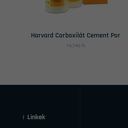
Harvard Carboxilát Cement Por
14,740
Ft
Linkek