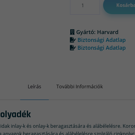
Kosárb
Gyártó: Harvard
Biztonsági Adatlap
Biztonsági Adatlap
Leírás
További Információk
folyadék
dak inlay-k és onlay-k beragasztására és alábélelésre. Koroná
mia anyagok beragasztására és alábélelésre szolgáló cinkpo