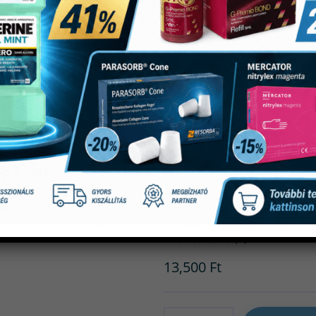
Harvard Car
Folyadék
(0)
13,500
Ft
Mennyiség