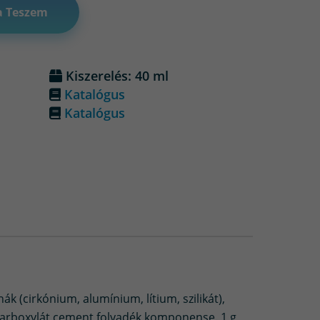
a Teszem
Kiszerelés: 40 ml
Katalógus
Katalógus
k (cirkónium, alumínium, lítium, szilikát),
lycarboxylát cement folyadék komponense. 1 g