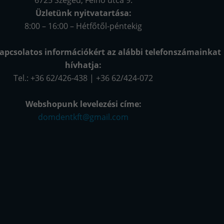
6725 Szeged, Felhő utca 9.
Üzletünk nyitvatartása:
8:00 – 16:00 – Hétfőtől-péntekig
apcsolatos információkért az alábbi telefonszámainkat
hívhatja:
Tel.: +36 62/426-438 | +36 62/424-072
Webshopunk levelezési címe:
domdentkft@gmail.com