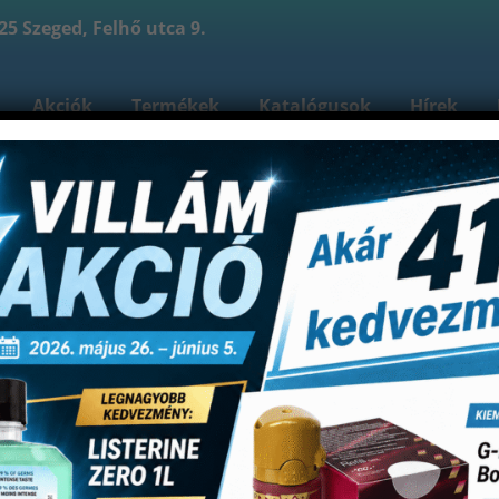
5 Szeged, Felhő utca 9.
Akciók
Termékek
Katalógusok
Hírek
reink
Kapcsolat
Bejelentkezés
Fiókom
Re
Shop
Rögzítő cementek
Karboxi cementek
Harvard carb