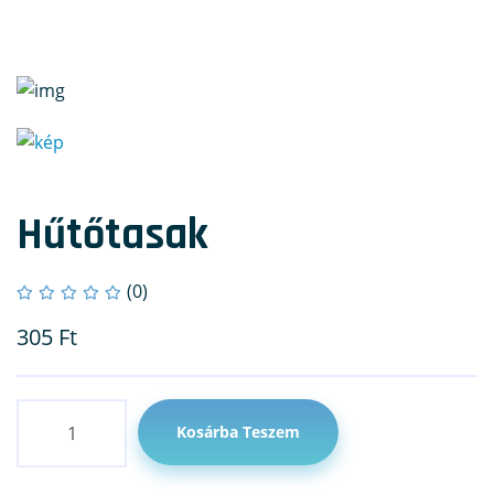
Hűtőtasak
(0)
305
Ft
Mennyiség
Kosárba Teszem