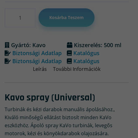
Mennyiség
Kosárba Teszem
Gyártó: Kavo
Kiszerelés: 500 ml
Biztonsági Adatlap
Katalógus
Biztonsági Adatlap
Katalógus
Leírás
További Információk
Kavo spray (Universal)
Turbinák és kézi darabok manuális ápolásához.,
Kiváló minőségű ellátást biztosít minden KaVo
eszközhöz. Ápoló spray KaVo turbinák, levegős
motorok, kézi és könyökdarabok olajozására.