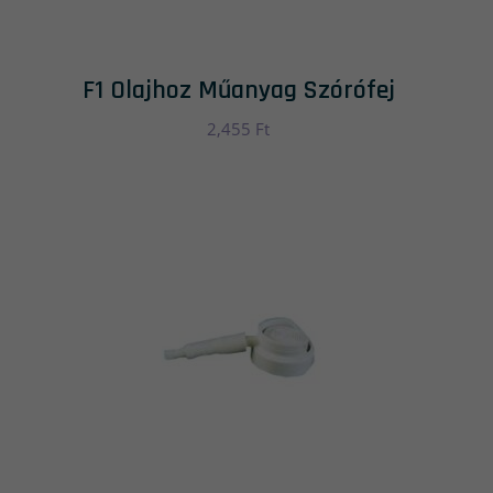
F1 Olajhoz Műanyag Szórófej
2,455
Ft