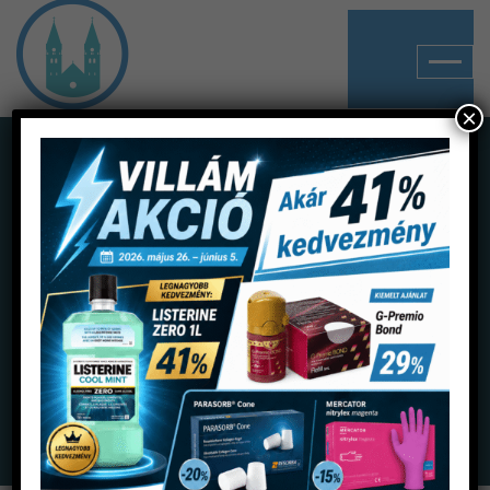
×
Shop
Home
Termékek
Fertőtlenítés
Olajozó spray-k és tartozékok
Kavo spray (Universal)