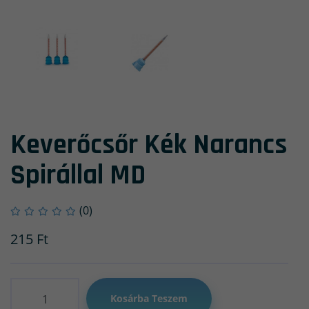
Keverőcsőr Kék Narancs
Spirállal MD
(0)
215
Ft
Mennyiség
Kosárba Teszem