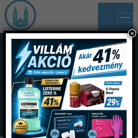
×
Shop
Home
Termékek
Lenyomatanyagok
Lenyomatvétel segédeszközei
Keverőcsőr kék narancs spirállal MD