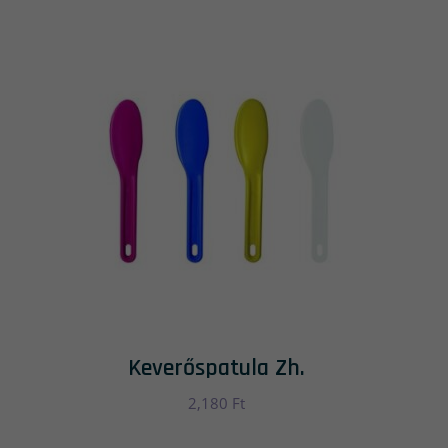
Keverőspatula Zh.
2,180
Ft