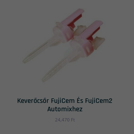
Keverőcsőr FujiCem És FujiCem2
Automixhez
24,470
Ft