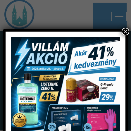
×
Shop
Home
Termékek
Lenyomatanyagok
Lenyomatvétel segédeszközei
Keverőlap 6×6