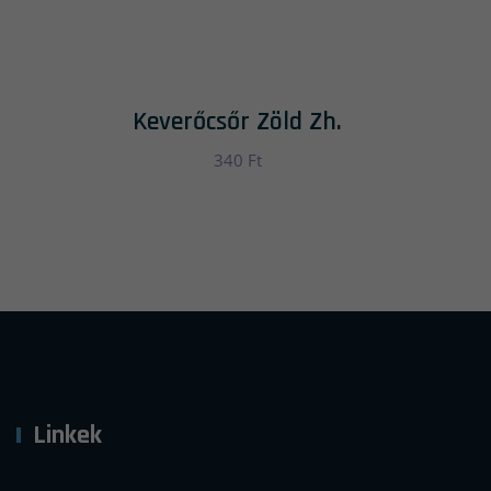
Keverőcsőr Zöld Zh.
340
Ft
Linkek