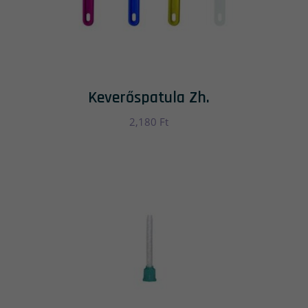
Keverőspatula Zh.
2,180
Ft