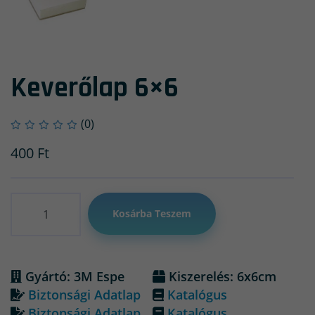
Keverőlap 6×6
(0)
400
Ft
Mennyiség
Kosárba Teszem
Gyártó: 3M Espe
Kiszerelés: 6x6cm
Biztonsági Adatlap
Katalógus
Biztonsági Adatlap
Katalógus