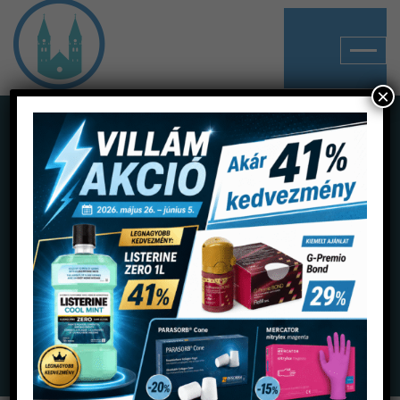
×
Shop
Home
Termékek
Egyszerhasználatos anyagok
Tűk, fecskendők
Luer tű 22G 1 1/4 B.Braun