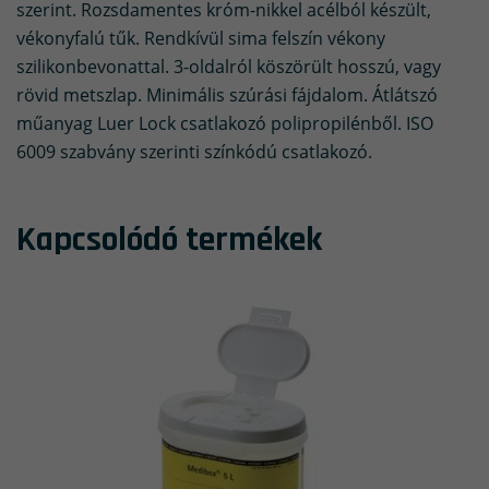
szerint. Rozsdamentes króm-nikkel acélból készült,
vékonyfalú tűk. Rendkívül sima felszín vékony
szilikonbevonattal. 3-oldalról köszörült hosszú, vagy
rövid metszlap. Minimális szúrási fájdalom. Átlátszó
műanyag Luer Lock csatlakozó polipropilénből. ISO
6009 szabvány szerinti színkódú csatlakozó.
Kapcsolódó termékek