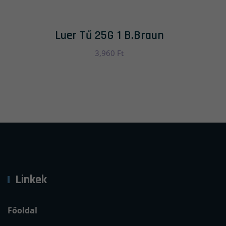
Luer Tű 25G 1 B.Braun
3,960
Ft
Linkek
Főoldal