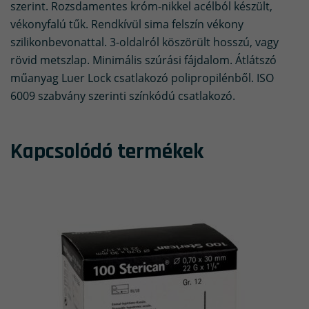
szerint. Rozsdamentes króm-nikkel acélból készült,
vékonyfalú tűk. Rendkívül sima felszín vékony
szilikonbevonattal. 3-oldalról köszörült hosszú, vagy
rövid metszlap. Minimális szúrási fájdalom. Átlátszó
műanyag Luer Lock csatlakozó polipropilénből. ISO
6009 szabvány szerinti színkódú csatlakozó.
Kapcsolódó termékek