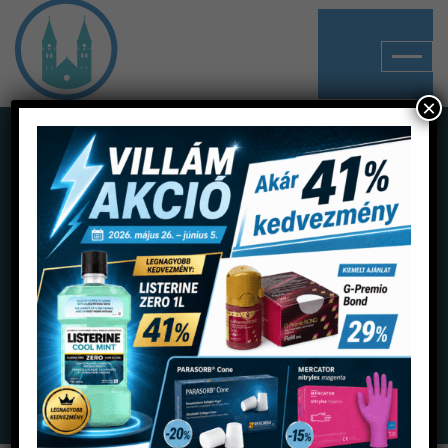
×
Shop
Home
Termékek
Egyszerhasználatos anyagok
Tűk, fecskendők
Luer tű 23G 1 1/4 B.Braun