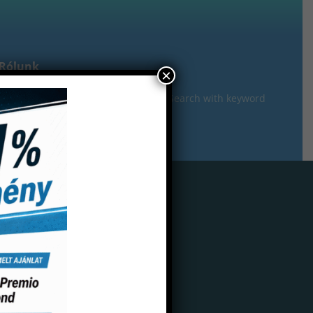
Rólunk
×
gisztráció
g lenyomatkanál perforált