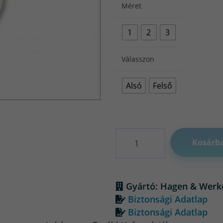
Méret
1
2
3
Válasszon
Alsó
Felső
Mennyiség
Kosárb
Gyártó: Hagen & Werk
Biztonsági Adatlap
Biztonsági Adatlap