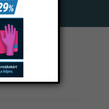
anyag
ál Perforált