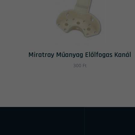
Miratray Műanyag Előlfogas Kanál
300
Ft