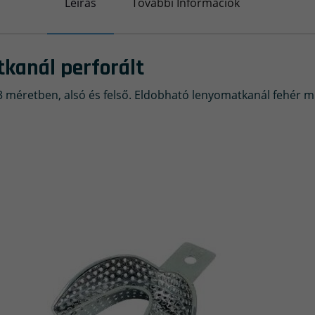
Leírás
További Információk
kanál perforált
 méretben, alsó és felső. Eldobható lenyomatkanál fehér mű