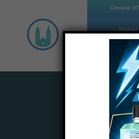
Címünk: 672
Főoldal
Partne
Home
Termékek
Leny