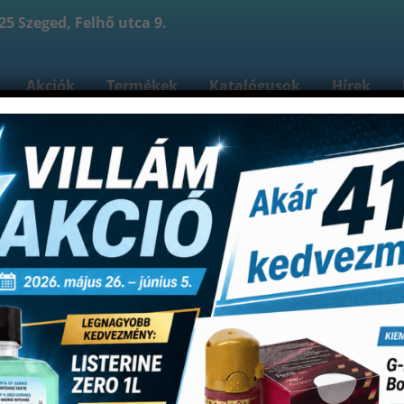
5 Szeged, Felhő utca 9.
Akciók
Termékek
Katalógusok
Hírek
reink
Kapcsolat
Bejelentkezés
Fiókom
Re
Shop
omatanyagok
Lenyomatkanalak
Miratray műanya