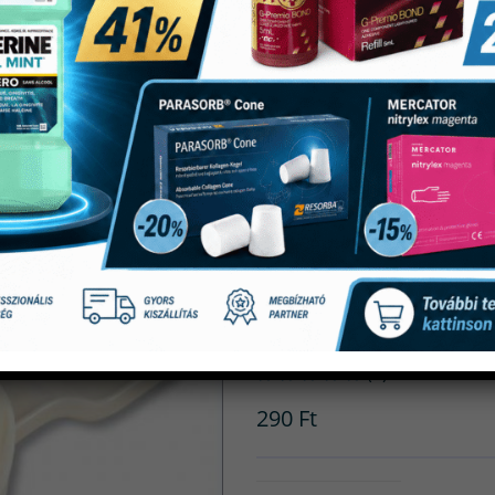
Miratray Mű
Lenyomatkan
(0)
290
Ft