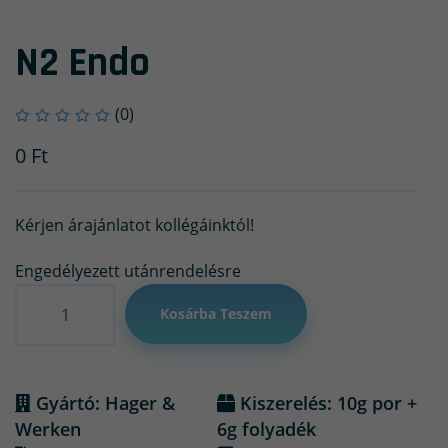
N2 Endo
(0)
0
Ft
Kérjen árajánlatot kollégáinktól!
Engedélyezett utánrendelésre
Mennyiség
Kosárba Teszem
Gyártó: Hager &
Kiszerelés: 10g por +
Werken
6g folyadék