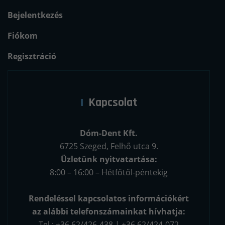
Bejelentkezés
Fiókom
Regisztráció
Kapcsolat
Dóm-Dent Kft.
6725 Szeged, Felhő utca 9.
Üzletünk nyitvatartása:
8:00 – 16:00 – Hétfőtől-péntekig
Rendeléssel kapcsolatos információkért
az alábbi telefonszámainkat hívhatja:
Tel.: +36 62/426-438 | +36 62/424-072