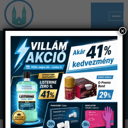
×
Shop
Home
Termékek
Gyökérkezelés
Gyökértömők
N2 Endo