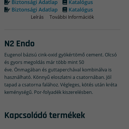
Biztonsági Adatlap
Katalógus
Biztonsági Adatlap
Katalógus
Leírás
További Információk
N2 Endo
Eugenol bázisú cink-oxid gyökértömő cement. Olcsó
és gyors megoldás már több mint 50
éve. Önmagában és guttaperchával kombinálva is
használható. Könnyű eloszlatni a csatornában. Jól
tapad a csatorna falához. Végleges, kötés után kréta
keménységű. Por-folyadék kiszerelésben.
Kapcsolódó termékek