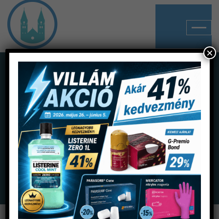
×
Shop
Home
Termékek
Munkaruhák
Védőfelszerelés
Op-D-Op arcvédő állítható