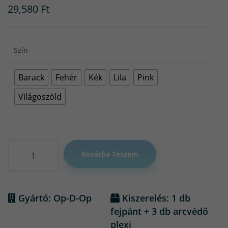
29,580
Ft
Szín
Barack
Fehér
Kék
Lila
Pink
Világoszöld
Mennyiség
Kosárba Teszem
Gyártó: Op-D-Op
Kiszerelés: 1 db
fejpánt + 3 db arcvédő
plexi