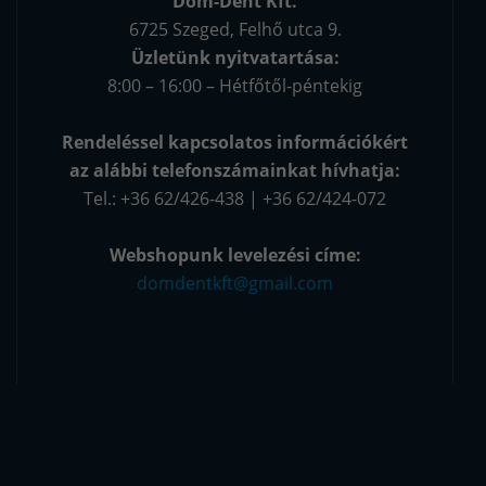
Dóm-Dent Kft.
6725 Szeged, Felhő utca 9.
Üzletünk nyitvatartása:
8:00 – 16:00 – Hétfőtől-péntekig
Rendeléssel kapcsolatos információkért
az alábbi telefonszámainkat hívhatja:
Tel.: +36 62/426-438 | +36 62/424-072
Webshopunk levelezési címe:
domdentkft@gmail.com