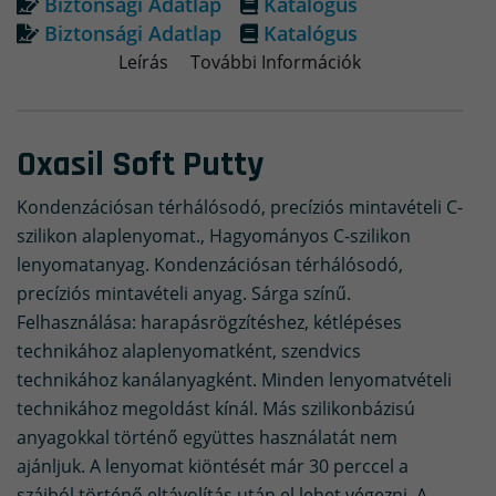
Biztonsági Adatlap
Katalógus
Biztonsági Adatlap
Katalógus
Leírás
További Információk
Oxasil Soft Putty
Kondenzációsan térhálósodó, precíziós mintavételi C-
szilikon alaplenyomat., Hagyományos C-szilikon
lenyomatanyag. Kondenzációsan térhálósodó,
precíziós mintavételi anyag. Sárga színű.
Felhasználása: harapásrögzítéshez, kétlépéses
technikához alaplenyomatként, szendvics
technikához kanálanyagként. Minden lenyomatvételi
technikához megoldást kínál. Más szilikonbázisú
anyagokkal történő együttes használatát nem
ajánljuk. A lenyomat kiöntését már 30 perccel a
szájból történő eltávolítás után el lehet végezni. A