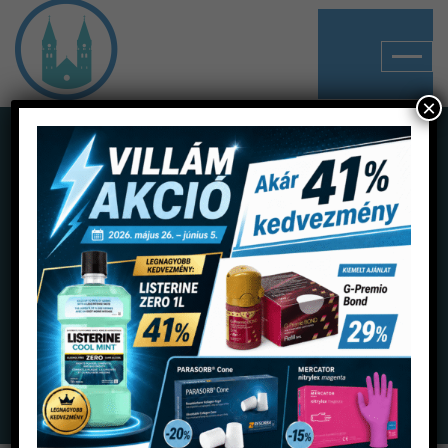
×
Shop
Home
Termékek
Lenyomatanyagok
Alaplenyomatanyagok - C szilikonok
Oxasil Soft Putty