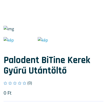
Palodent BiTine Kerek
Gyűrű Utántöltő
(0)
0
Ft