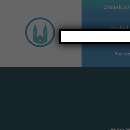
Címünk: 672
Főoldal
Partne
Home