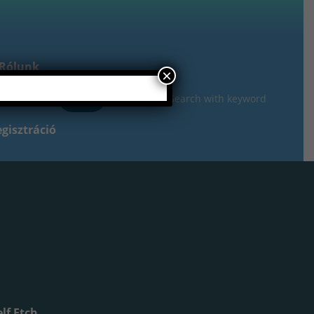
Rólunk
×
gisztráció
lf Etch