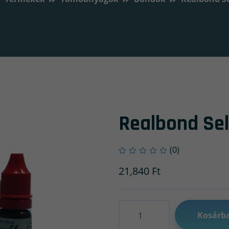
Realbond Sel
(0)
21,840
Ft
Mennyiség
Kosárb