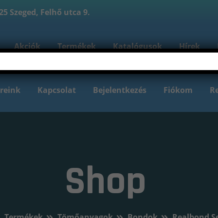
5 Szeged, Felhő utca 9.
Akciók
Termékek
Katalógusok
Hírek
reink
Kapcsolat
Bejelentkezés
Fiókom
Re
Shop
Termékek
Tömőanyagok
Bondok
Realbond Se