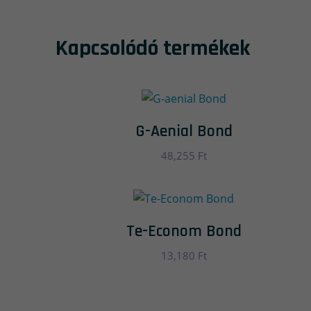
Kapcsolódó termékek
G-Aenial Bond
48,255
Ft
Te-Econom Bond
13,180
Ft