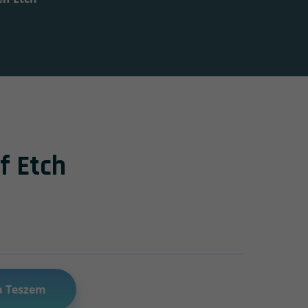
f Etch
a Teszem