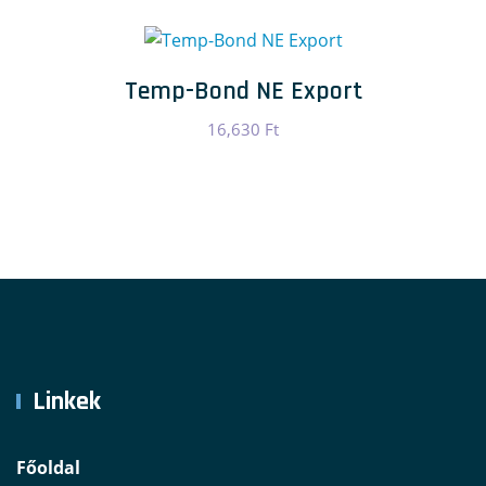
Temp-Bond NE Export
16,630
Ft
Linkek
Főoldal