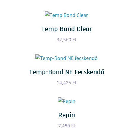
Temp Bond Clear
32,560
Ft
Temp-Bond NE Fecskendő
14,425
Ft
Repin
7,480
Ft