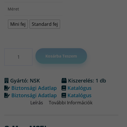
Méret
Mini fej
Standard fej
Mennyiség
Kosárba Teszem
Gyártó: NSK
Kiszerelés: 1 db
Biztonsági Adatlap
Katalógus
Biztonsági Adatlap
Katalógus
Leírás
További Információk