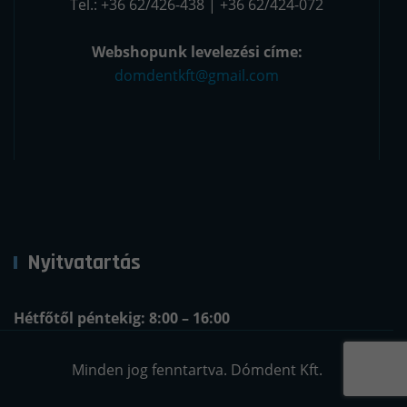
Tel.: +36 62/426-438 | +36 62/424-072
Webshopunk levelezési címe:
domdentkft@gmail.com
Nyitvatartás
Hétfőtől péntekig: 8:00 – 16:00
Minden jog fenntartva. Dómdent Kft.