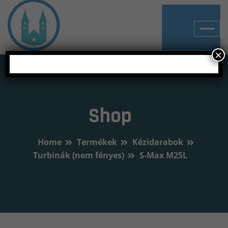
×
Shop
Home
Termékek
Kézidarabok
Turbinák (nem fényes)
S-Max M25L