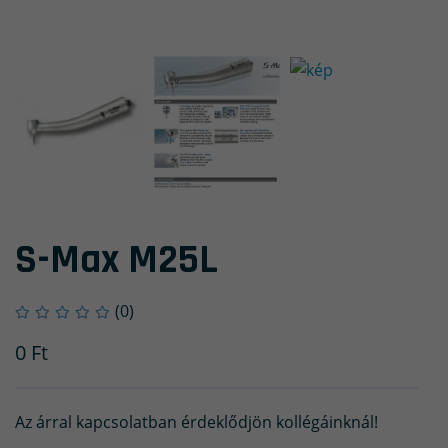
S-Max M25L
(0)
0
Ft
Az árral kapcsolatban érdeklődjön kollégáinknál!