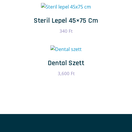
Steril Lepel 45×75 Cm
340
Ft
Dental Szett
3,600
Ft