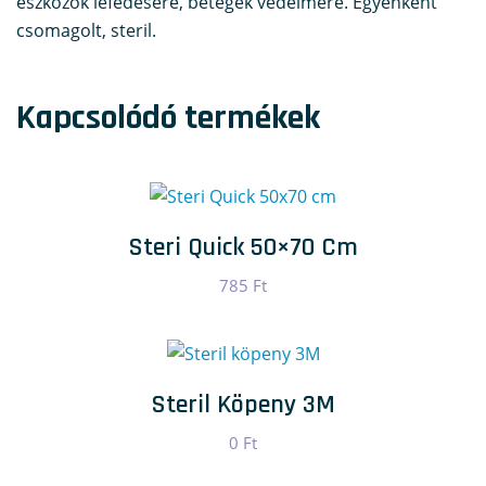
eszközök lefedésére, betegek védelmére. Egyenként
csomagolt, steril.
Kapcsolódó termékek
Steri Quick 50×70 Cm
785
Ft
Steril Köpeny 3M
0
Ft