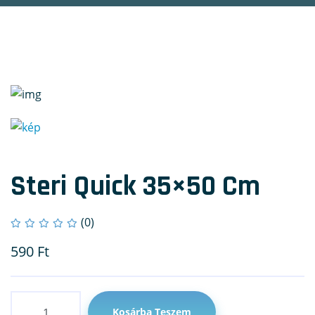
Steri Quick 35×50 Cm
(0)
590
Ft
Mennyiség
Kosárba Teszem