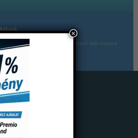
Rólunk
×
gisztráció
er ut 100 db-os