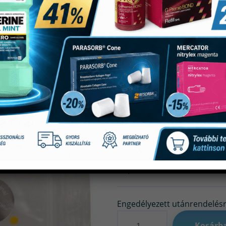
Stopper Ut 1
(0)
17,905
Ft
Engedélyezett utánrendelés
Mennyiség
Kosárb