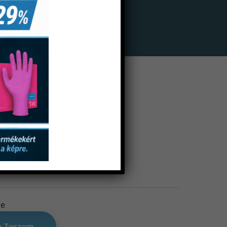
00 Db-Os
re
a Teszem