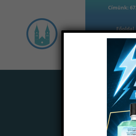
Címünk: 672
Főoldal
Partne
Home
Termé