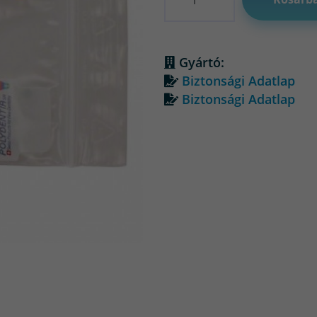
Gyártó:
Biztonsági Adatlap
Biztonsági Adatlap