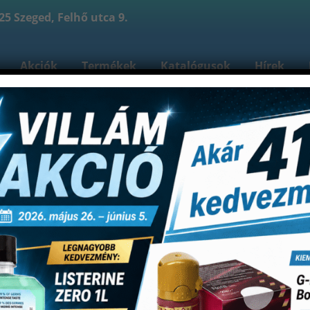
5 Szeged, Felhő utca 9.
Akciók
Termékek
Katalógusok
Hírek
reink
Kapcsolat
Bejelentkezés
Fiókom
Re
Shop
kek
Gyökérkezelés
Egyéb segédeszközök
Stopp