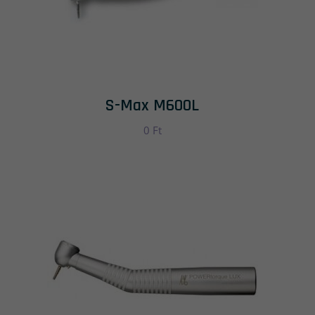
S-Max M600L
0
Ft