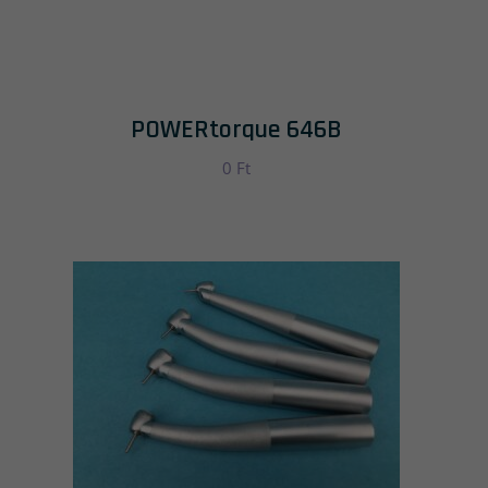
POWERtorque 646B
0
Ft