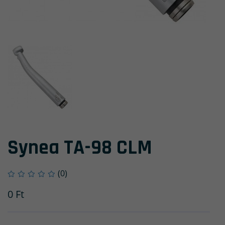
Synea TA-98 CLM
(0)
0
Ft