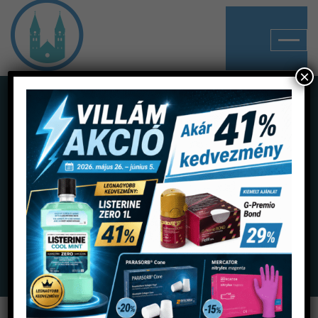
×
Shop
Home
Termékek
Kézidarabok
Turbinák (fényes)
Synea TA-98 CLM