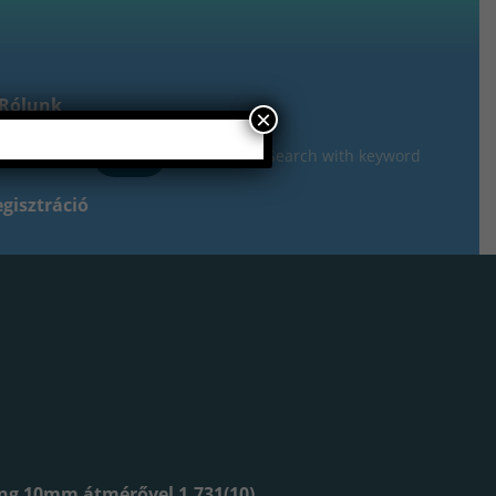
Rólunk
×
gisztráció
ng 10mm átmérővel 1.731(10)