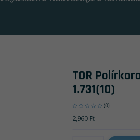
TOR Polírko
1.731(10)
(0)
2,960
Ft
Mennyiség