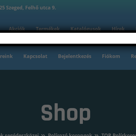
5 Szeged, Felhő utca 9.
Akciók
Termékek
Katalógusok
Hírek
reink
Kapcsolat
Bejelentkezés
Fiókom
Re
Shop
k segédeszközei
Polírozó korongok
TOR Polírkoro