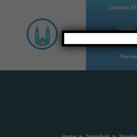
Címünk: 672
Főoldal
Partne
Home
Termékek
Tömése