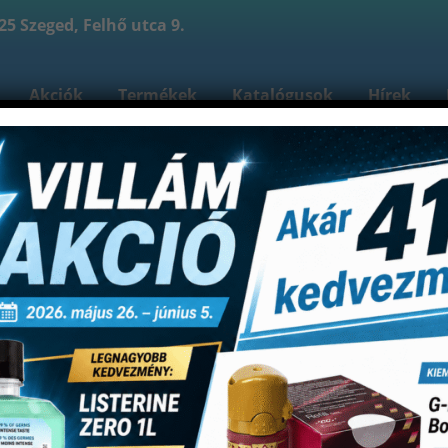
5 Szeged, Felhő utca 9.
Akciók
Termékek
Katalógusok
Hírek
reink
Kapcsolat
Bejelentkezés
Fiókom
Re
Shop
ések segédeszközei
Matricák
TOR Striproll fém s