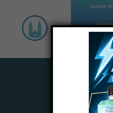
Címünk: 672
Főoldal
Partne
Home
Termékek
Töm