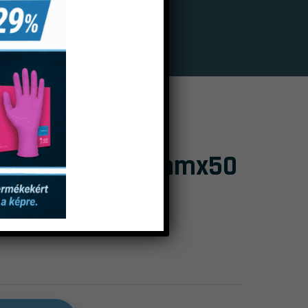
ll Fém Szalag 6mmx50