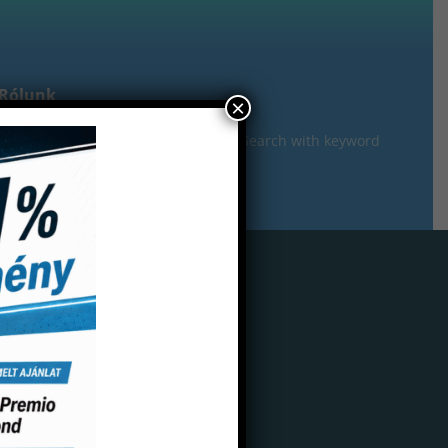
Rólunk
×
gisztráció
zalag 6mmx50 micron 1.392