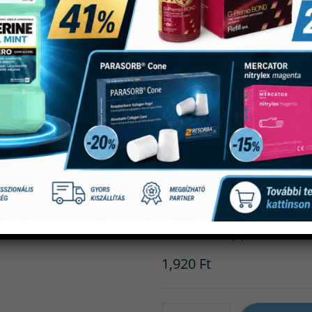
TOR Stripro
Micron 1.392
(0)
1,920
Ft
Mennyiség