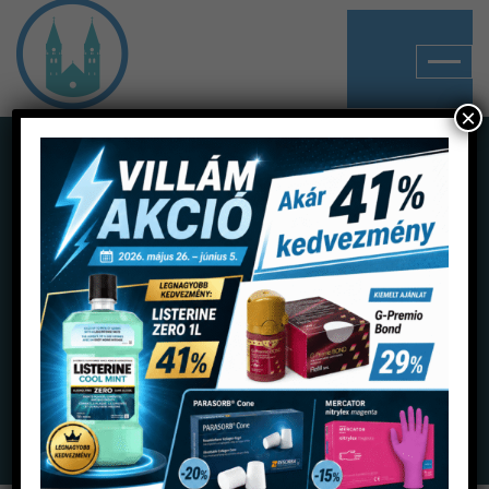
×
Shop
Home
Termékek
Gyógyhatású készítmények
Pulpavédelem
Dycal