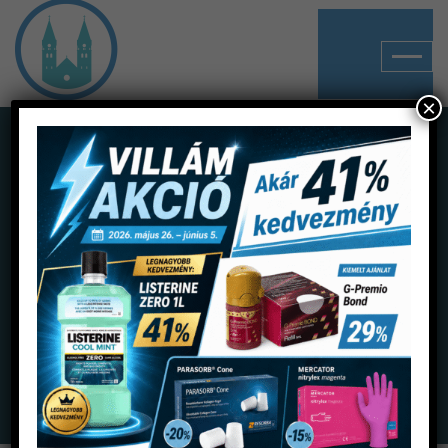
×
Shop
Home
Termékek
Gyógyhatású készítmények
Pulpavédelem
Ultracal XS