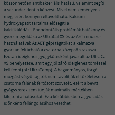
köszönhetően antibakteriális hatású, valamint segíti
a secunder dentin képzést. Mivel nem keményedik
meg, ezért könnyen eltávolítható. Kálcium-
hydroxyapatit tartalma elősegíti a
kalcifikálódást. Endodontális problémák hatékony és
gyors megoldása az UltraCal XS és az AET rendszer
használatával: Az AET gépi tágítókat alkalmazva
gyorsan feltárható a csatorna középső szakasza.
Ezután ideiglenes gyógykötésként javasolt az UltraCal
XS behelyezése, amit egy jól záró ideiglenes töméssel
kell fedni.(pl.: UltraTemp). A hagyományos, forgó
mozgást végző tágítók nem távolítják el tökéletesen a
csatorna falának fertőzött szövetét, ezért a bevitt
gyógyszerek sem tudják maximális mértékben
kifejteni a hatásukat. Ez a későbbiekben a gyulladás
időnkénti fellángolásához vezethet.