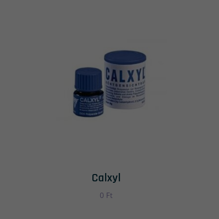
Calxyl
0
Ft