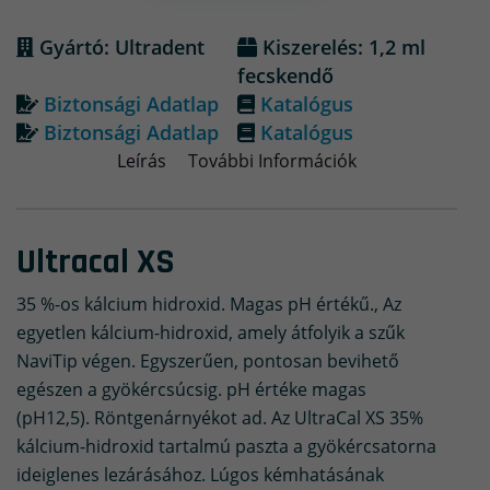
Gyártó: Ultradent
Kiszerelés: 1,2 ml
fecskendő
Biztonsági Adatlap
Katalógus
Biztonsági Adatlap
Katalógus
Leírás
További Információk
Ultracal XS
35 %-os kálcium hidroxid. Magas pH értékű., Az
egyetlen kálcium-hidroxid, amely átfolyik a szűk
NaviTip végen. Egyszerűen, pontosan bevihető
egészen a gyökércsúcsig. pH értéke magas
(pH12,5). Röntgenárnyékot ad. Az UltraCal XS 35%
kálcium-hidroxid tartalmú paszta a gyökércsatorna
ideiglenes lezárásához. Lúgos kémhatásának