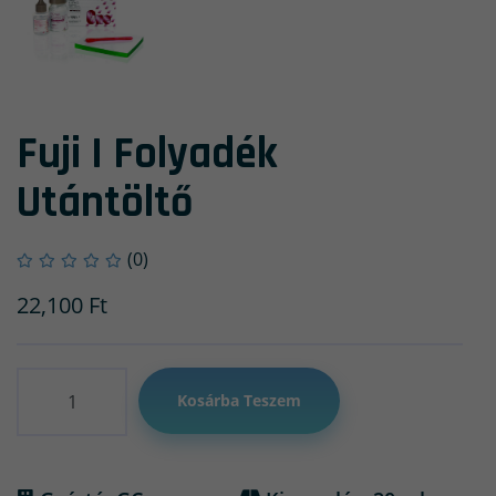
Fuji I Folyadék
Utántöltő
(0)
22,100
Ft
Mennyiség
Kosárba Teszem