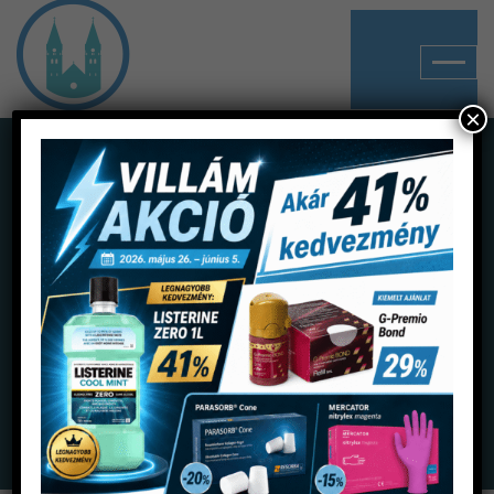
×
Shop
Home
Termékek
Rögzítő cementek
Üvegionomer cementek
Fuji I folyadék utántöltő