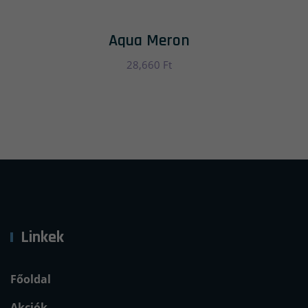
Aqua Meron
28,660
Ft
Linkek
Főoldal
Akciók