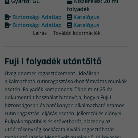
Gyártó: GC
Kiszerelés: 20 ml
folyadék
Biztonsági Adatlap
Katalógus
Biztonsági Adatlap
Katalógus
Leírás
További Információk
Fuji I folyadék utántöltő
Üvegionomer ragasztócement., Ideálisan
alkalmazható rutinragasztásokhoz fémvázas munkák
esetén. Folyadék komponens. Több mint 25 év
dokumentált használat bizonyítja, hogy a Fuji I
biztonságosan és hatékonyan alkalmazható számos
rutin ragasztási eljárás esetén. Jellemzői és előnyei:
Pulpakompatibilis és szövetbarát, alacsony az
utóérzékenység kockázata.Kiváló ragasztóhatás,
tartós széli zárás.Megnövelt munkaidő, jó keverési