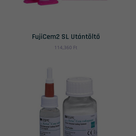
FujiCem2 SL Utántöltő
114,360
Ft