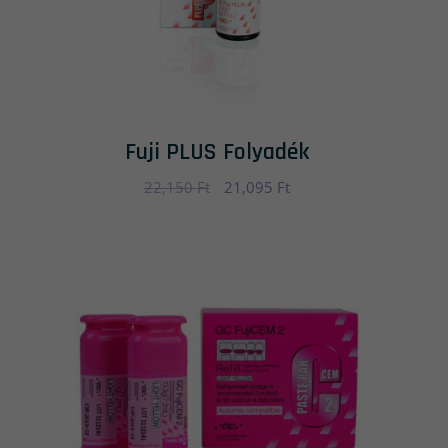
Fuji PLUS Folyadék
22,150
Ft
Original
21,095
Ft
Current
price
price
was:
is:
22,150 Ft.
21,095 Ft.