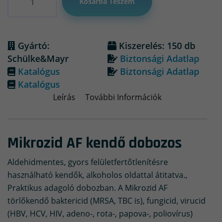
Kosárba Teszem
Gyártó:
Kiszerelés: 150 db
Schülke&Mayr
Biztonsági Adatlap
Katalógus
Biztonsági Adatlap
Katalógus
Leírás
További Információk
Mikrozid AF kendő dobozos
Aldehidmentes, gyors felületfertőtlenítésre
használható kendők, alkoholos oldattal átitatva.,
Praktikus adagoló dobozban. A Mikrozid AF
törlőkendő baktericid (MRSA, TBC is), fungicid, virucid
(HBV, HCV, HIV, adeno-, rota-, papova-, poliovírus)