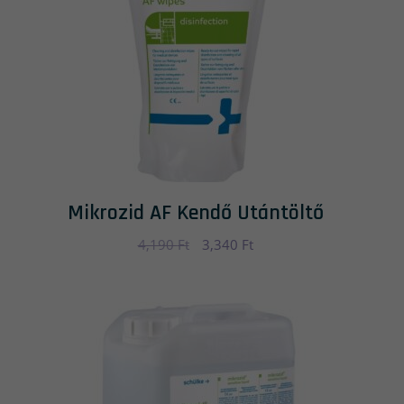
Mikrozid AF Kendő Utántöltő
4,190
Ft
Original
3,340
Ft
Current
price
price
was:
is:
4,190 Ft.
3,340 Ft.