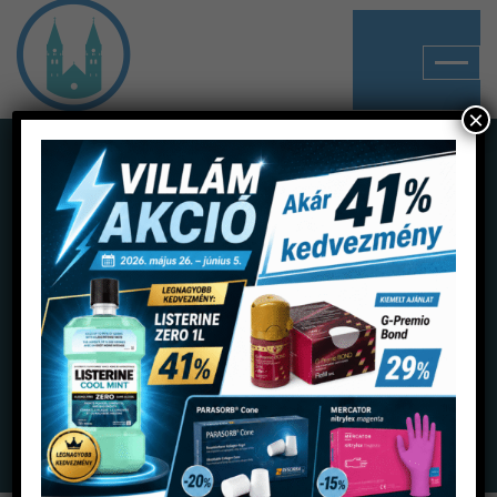
×
Shop
Home
Termékek
Fertőtlenítés
Felületfertőtlenítők
Mikrozid AF kendő dobozos