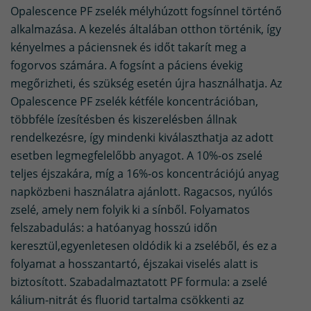
Opalescence PF zselék mélyhúzott fogsínnel történő
alkalmazása. A kezelés általában otthon történik, így
kényelmes a páciensnek és időt takarít meg a
fogorvos számára. A fogsínt a páciens évekig
megőrizheti, és szükség esetén újra használhatja. Az
Opalescence PF zselék kétféle koncentrációban,
többféle ízesítésben és kiszerelésben állnak
rendelkezésre, így mindenki kiválaszthatja az adott
esetben legmegfelelőbb anyagot. A 10%-os zselé
teljes éjszakára, míg a 16%-os koncentrációjú anyag
napközbeni használatra ajánlott. Ragacsos, nyúlós
zselé, amely nem folyik ki a sínből. Folyamatos
felszabadulás: a hatóanyag hosszú időn
keresztül,egyenletesen oldódik ki a zseléből, és ez a
folyamat a hosszantartó, éjszakai viselés alatt is
biztosított. Szabadalmaztatott PF formula: a zselé
kálium-nitrát és fluorid tartalma csökkenti az