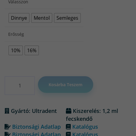
Válasszon
Dinnye
Mentol
Semleges
Erősség
10%
16%
Mennyiség
Kosárba Teszem
Gyártó: Ultradent
Kiszerelés: 1,2 ml
fecskendő
Biztonsági Adatlap
Katalógus
Biztonsági Adatlap
Katalógus