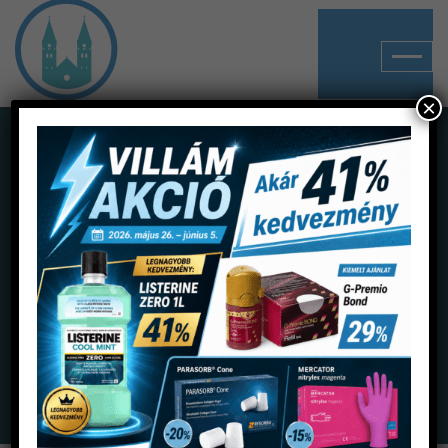
×
Shop
Home
Termékek
Prevenció
Fogfehérítés rendelői
Opalescence fecskendő