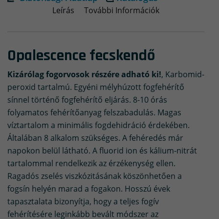
Leírás
További Információk
Opalescence fecskendő
Kizárólag fogorvosok részére adható ki!
, Karbomid-
peroxid tartalmú. Egyéni mélyhúzott fogfehérítő
sínnel történő fogfehérítő eljárás. 8-10 órás
folyamatos fehérítőanyag felszabadulás. Magas
víztartalom a minimális fogdehidráció érdekében.
Általában 8 alkalom szükséges. A fehéredés már
napokon belül látható. A fluorid ion és kálium-nitrát
tartalommal rendelkezik az érzékenység ellen.
Ragadós zselés viszkózitásának köszönhetően a
fogsín helyén marad a fogakon. Hosszú évek
tapasztalata bizonyítja, hogy a teljes fogív
fehérítésére leginkább bevált módszer az