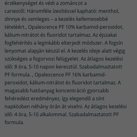
érzékenységet és védi a zománcot a
cariestől. Háromféle ízesítéssel kapható: menthol,
dinnye és semleges – a kezelés kellemesebbé
tételéért., Opalescence PF 10% karbamid-peroxidot,
kálium-nitrátot és fluoridot tartalmaz. Az éjszakai
fogfehérítés a leginkább elterjedt módszer. A fogsín
lenyomat alapján készül el. A kezelés ideje alatt végig
szükséges a fogorvosi felügyelet. Az átlagos kezelési
idő: 8 óra, 5-10 napon keresztül. Szabadalmaztatott
PF formula. , Opalescence PF 16% karbamid-
peroxidot, kálium-nitrátot és fluoridot tartalmaz. A
magasabb hatóanyag koncentráció gyorsabb
fehéredést eredményez, így elegendő a sínt
napközben néhány órán át viselni. Az átlagos kezelési
idő: 4 óra, 5-10 alkalommal. Szabadalmaztatott PF
formula.