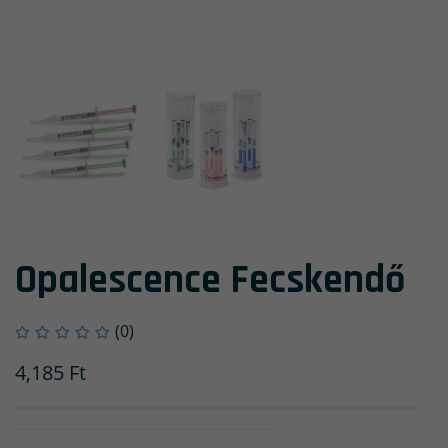
Opalescence Fecskendő
(0)
4,185
Ft